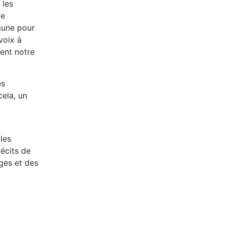
 les
de
mune pour
voix à
ent notre
es
cela, un
les
écits de
ges et des