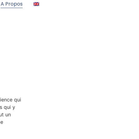
A Propos
ience qui
s qui y
ut un
de