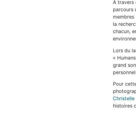
À travers
parcours d
membres d
la recherc
chacun, e
environne
Lors du l
« Humans 
grand son
personnel
Pour cett
photograp
Christelle
histoires 