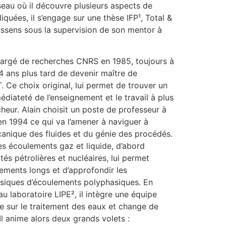
iseau où il découvre plusieurs aspects de
quées, il s’engage sur une thèse IFP¹, Total &
ssens sous la supervision de son mentor à
chargé de recherches CNRS en 1985, toujours à
 4 ans plus tard de devenir maître de
. Ce choix original, lui permet de trouver un
médiateté de l’enseignement et le travail à plus
heur. Alain choisit un poste de professeur à
en 1994 ce qui va l’amener à naviguer à
écanique des fluides et du génie des procédés.
les écoulements gaz et liquide, d’abord
tés pétrolières et nucléaires, lui permet
cements longs et d’approfondir les
siques d’écoulements polyphasiques. En
au laboratoire LIPE², il intègre une équipe
le sur le traitement des eaux et change de
Il anime alors deux grands volets :