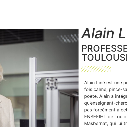
Alain 
PROFESSE
TOULOUSE
Alain Liné est une 
fois calme, pince-sa
poète. Alain a intég
qu’enseignant-cherc
pas forcément à cett
ENSEEIHT de Toulous
Masbernat, qui lui t