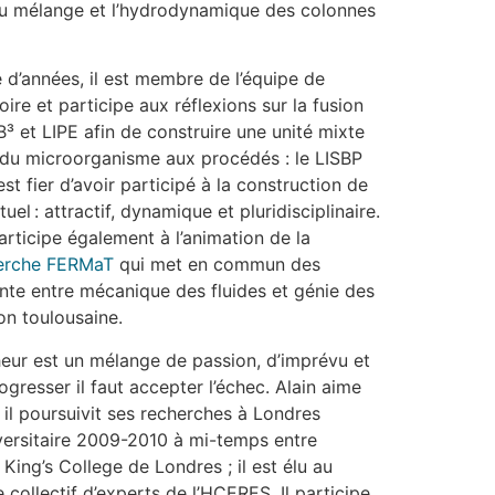
u mélange et l’hydrodynamique des colonnes
 d’années, il est membre de l’équipe de
oire et participe aux réflexions sur la fusion
³ et LIPE afin de construire une unité mixte
 du microorganisme aux procédés : le LISBP
est fier d’avoir participé à la construction de
uel : attractif, dynamique et pluridisciplinaire.
participe également à l’animation de la
herche FERMaT
qui met en commun des
te entre mécanique des fluides et génie des
on toulousaine.
cheur est un mélange de passion, d’imprévu et
gresser il faut accepter l’échec. Alain aime
 : il poursuivit ses recherches à Londres
versitaire 2009-2010 à mi-temps entre
 King’s College de Londres ; il est élu au
 collectif d’experts de l’HCERES. Il participe