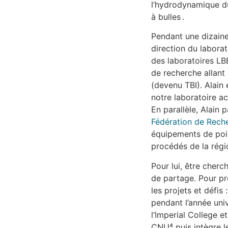
l’hydrodynamique d
à bulles .
Pendant une dizaine
direction du laborat
des laboratoires LBB
de recherche allant
(devenu TBI). Alain 
notre laboratoire act
En parallèle, Alain 
Fédération de Rec
équipements de poin
procédés de la régi
Pour lui, être cher
de partage. Pour pro
les projets et défis
pendant l’année uni
l’Imperial College et
CNU⁴ puis intègre le