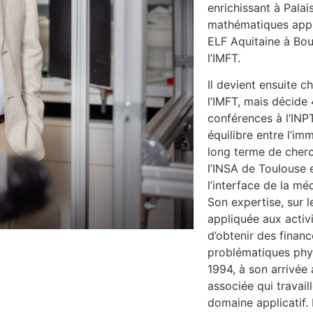
enrichissant à Pala
mathématiques appli
ELF Aquitaine à Bou
l’IMFT.
Il devient ensuite 
l’IMFT, mais décide
conférences à l’INPT
équilibre entre l’im
long terme de cherc
l’INSA de Toulouse 
l’interface de la m
Son expertise, sur 
appliquée aux activi
d’obtenir des finan
problématiques phy
1994, à son arrivée 
associée qui travail
domaine applicatif. 